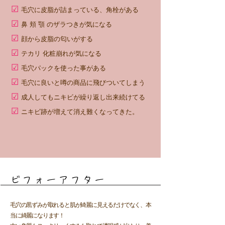
☑
毛穴に皮脂が詰まっている、角栓がある
☑
鼻 頬 顎 のザラつきが気になる
☑
顔から皮脂の匂いがする
☑
テカリ 化粧崩れが気になる
☑
毛穴パックを使った事がある
☑
毛穴に良いと噂の商品に飛びついてしまう
☑
成人してもニキビが繰り返し出来続けてる
☑
ニキビ跡が増えて消え難くなってきた。
ビフォーアフター
毛穴の黒ずみが取れると肌が綺麗に見えるだけでなく、本
当に綺麗になります！