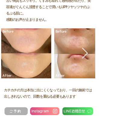
古い角質もスッキリ。くすみも取れて透明感が出たり、美
容液がぐんぐん浸透することで潤いもUP!!ツヤッツヤのぷ
るぷる肌に。
感動のお声が止まりません。
カチカチの方は本当に出にくくなっており、一回の施術では
出しきれないので、回数を重ねる必要もあります
ご予約
Instagram
LINEお問合せ