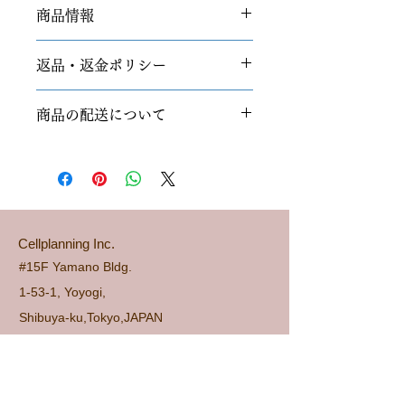
商品情報
商品の詳細を入力してください。サイ
返品・返金ポリシー
ズ、素材、取扱説明に加え、商品の特
徴やおすすめのポイントなどを説明し
返品・返金ポリシーを入力してくださ
ましょう。
商品の配送について
い。顧客が商品に満足しなかった場合
や、不備があった場合に行う手続きの
配送地域、料金、所要時間、梱包な
手順などを説明しましょう。内容を明
ど、商品の配送に関する情報を入力し
確にすることで顧客からの信頼を獲得
てください。配送情報を明確にするこ
し、安心して商品を購入していただけ
とで顧客からの信頼を獲得し、安心し
ます。
て商品を購入していただけます。
​Cellplanning Inc.
#15F Yamano Bldg.
1-53-1, Yoyogi,
Shibuya-ku,Tokyo,JAPAN
1510053