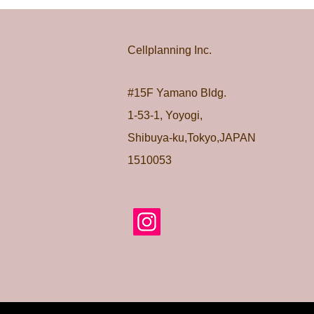
​Cellplanning Inc.
#15F Yamano Bldg.
1-53-1, Yoyogi,
Shibuya-ku,Tokyo,JAPAN
1510053