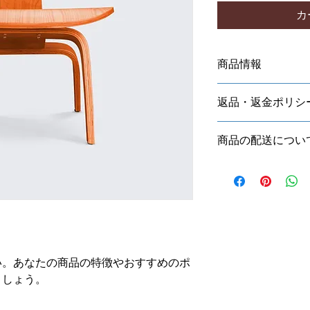
カ
商品情報
商品の詳細を入力し
返品・返金ポリシ
明に加え、商品の特
しましょう。
返品・返金ポリシー
商品の配送につい
満足しなかった場合
の手順などを説明し
配送地域、料金、所
顧客からの信頼を獲
する情報を入力して
だけます。
とで顧客からの信頼
いただけます。
い。あなたの商品の特徴やおすすめのポ
ましょう。